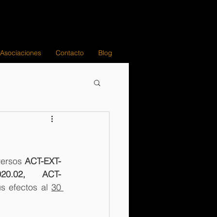
 Asociaciones
Contacto
Blog
versos
 ACT-EXT-
2020.02, ACT-
s efectos al 
30 