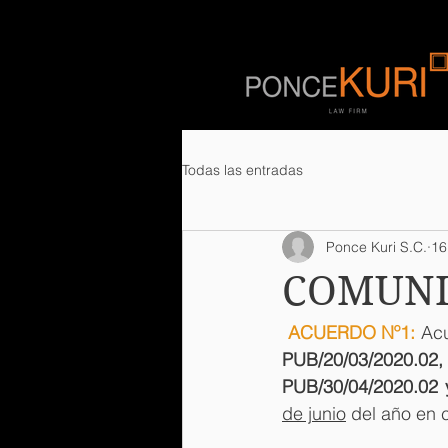
Todas las entradas
Ponce Kuri S.C.
16
COMUNI
ACUERDO Nº1:
 Ac
PUB/20/03/2020.0
PUB/30/04/2020.02 
de junio
 del año en c