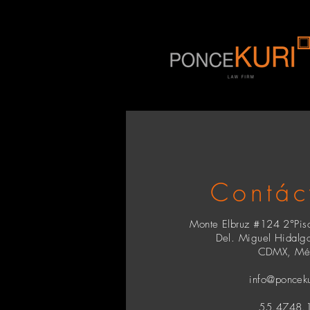
Contác
Monte Elbruz #124 2°Piso
Del. Miguel Hidalg
CDMX, Méx
info@poncek
55.4748.