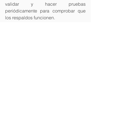
validar y hacer pruebas 
periódicamente para comprobar que 
los respaldos funcionen.
5. Estar atento a las noticias sobre 
ciberseguridad y protección de datos 
personales.
Es necesario mantenerse informado 
sobre nuevas amenazas, para poder 
implementar las medidas de seguridad 
más asertivas.
Finalmente, es importante que las 
instituciones públicas y organizaciones 
privadas tomen en cuenta que están 
obligadas a informar a los titulares y al 
INAI, en el caso del sector público, 
sobre las vulneraciones que hayan 
sufrido los datos personales que 