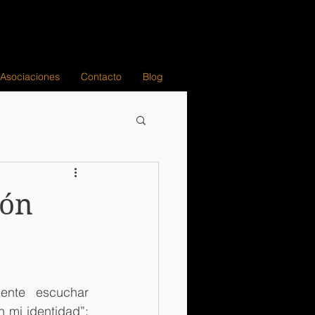
 Asociaciones
Contacto
Blog
ión
nte escuchar 
 mi identidad”; 