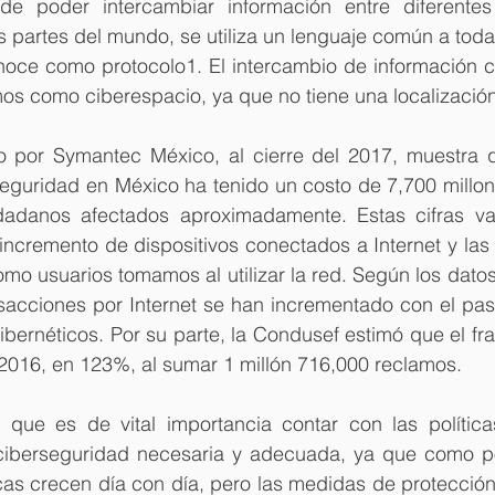
 de poder intercambiar información entre diferente
s partes del mundo, se utiliza un lenguaje común a toda
noce como protocolo1. El intercambio de información cr
os como ciberespacio, ya que no tiene una localización 
o por Symantec México, al cierre del 2017, muestra 
seguridad en México ha tenido un costo de 7,700 millon
dadanos afectados aproximadamente. Estas cifras va
 incremento de dispositivos conectados a Internet y la
mo usuarios tomamos al utilizar la red. Según los dato
nsacciones por Internet se han incrementado con el pas
cibernéticos. Por su parte, la Condusef estimó que el fr
 2016, en 123%, al sumar 1 millón 716,000 reclamos.
n que es de vital importancia contar con las política
ciberseguridad necesaria y adecuada, ya que como p
as crecen día con día, pero las medidas de protección 