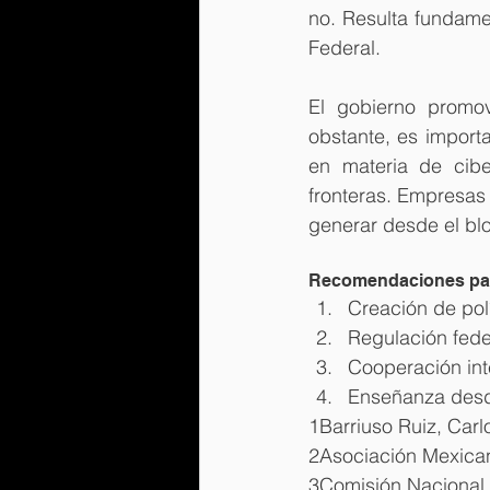
no. Resulta fundamen
Federal.
El gobierno promov
obstante, es importa
en materia de cibe
fronteras. Empresas
generar desde el blo
Recomendaciones par
Creación de pol
Regulación feder
Cooperación inte
Enseñanza desde
1Barriuso Ruiz, Carl
2Asociación Mexican
3Comisión Nacional p