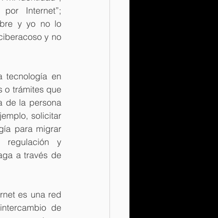
por Internet”; 
bre y yo no lo 
 ciberacoso y no 
 tecnología en 
 o trámites que 
a de la persona 
mplo, solicitar 
gía para migrar 
 regulación y 
ga a través de 
net es una red 
ntercambio de 