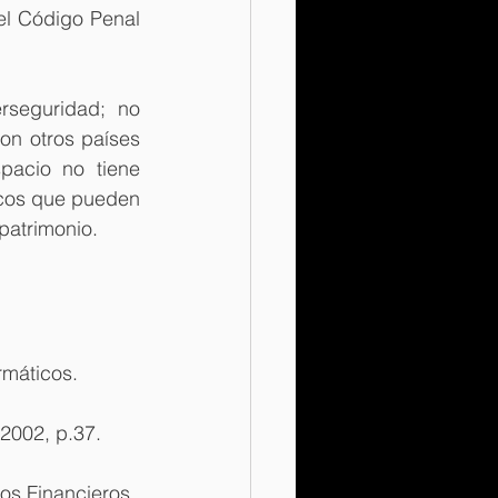
el Código Penal 
rseguridad; no 
on otros países 
acio no tiene 
icos que pueden 
patrimonio.
máticos.  
 2002, p.37.
os Financieros.