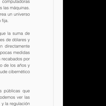
s computadoras 
s las máquinas. 
ea un universo 
fija.
que la suma de 
es de dólares y 
n directamente 
s pocas medidas 
s recabados por 
o de los años y 
aude cibernético 
s públicas que 
odemos ver las 
y la regulación 