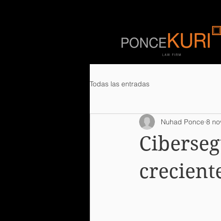
Todas las entradas
Nuhad Ponce
8 no
Ciberseg
crecient