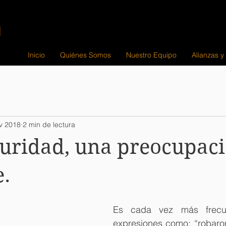
Inicio
Quiénes Somos
Nuestro Equipo
Alianzas y
v 2018
2 min de lectura
uridad, una preocupac
e.
Es cada vez más frecue
expresiones como: “robaron